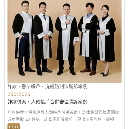
詐欺、警示帳戶、洗錢防制法勝訴案例
25
01
2026
詐欺併案、人頭帳戶合併審理勝訴案例
詐欺併案合併審理與人頭帳戶辯護首選！法律我幫您律師團隊
成功爭取 20 件以上詐欺不起訴處分，專攻加重詐欺、提領車
手無罪抗辯及洗錢防制法案件。收錄...
more