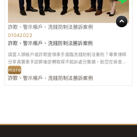
詐欺、警示帳戶、洗錢防制法勝訴案例
01
04
2023
詐欺、警示帳戶、洗錢防制法勝訴案例
誤當人頭帳戶或詐欺提領車手面臨洗錢防制法重刑？專業律師
分享真實車手認罪後逆轉取得不起訴處分實績，助您在偵查階
段守護清白。
more
詐欺、警示帳戶、洗錢防制法勝訴案例