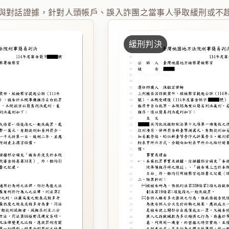
與對話證據，針對人頭帳戶、誤入詐團之當事人爭取緩刑或不
緩刑判決