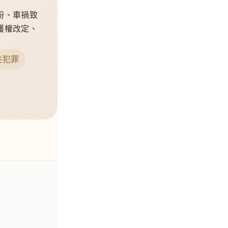
紛、車禍致
護權改定、
性犯罪