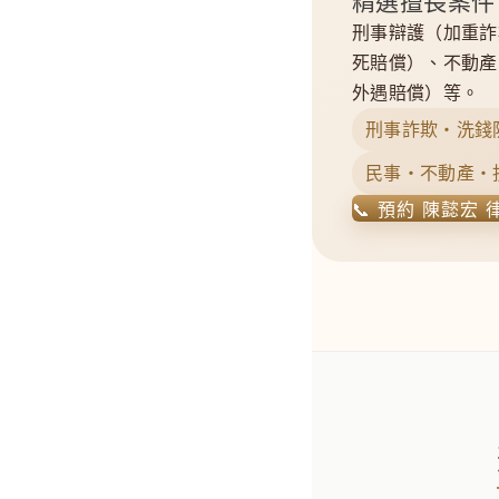
精選擅長案件
刑事辯護（加重詐
死賠償）、不動產
外遇賠償）等。
刑事詐欺・洗錢
民事・不動產・
📞 預約 陳懿宏 