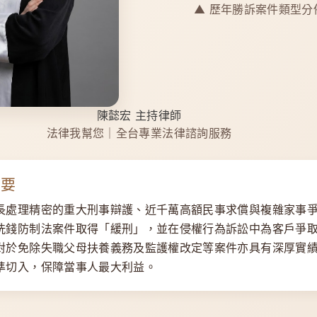
▲ 歷年勝訴案件類型分
陳懿宏 主持律師
法律我幫您｜全台專業法律諮詢服務
摘要
長處理精密的
重大刑事辯護、近千萬高額民事求償與複雜家事
洗錢防制法案件取得「緩刑」，並在侵權行為訴訟中為客戶爭
對於
免除失職父母扶養義務
及
監護權改定
等案件亦具有深厚實
準切入，保障當事人最大利益。