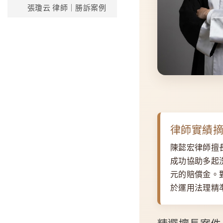
張瓊云 律師｜勝訴案例
律師實績
陳懿宏律師
擅
成功協助多起
元的賠償金。
於運用法理精