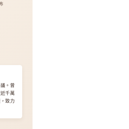
佈
爭議
。曾
取近千萬
績，致力