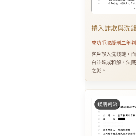
捲入詐欺與洗
成功爭取緩刑二年
客戶誤入洗錢鏈，
白並達成和解，法
之災。
緩刑判決