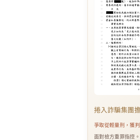
捲入詐騙集團
爭取從輕量刑，獲
面對檢方重罪指控