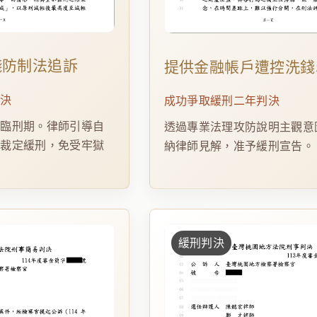
錢防制法追訴
提供金融帳戶遭控洗錢
判決
成功爭取緩刑二年判決
面臨刑期。律師引導自
透過專業法理攻防說明主觀意
院裁定緩刑，免受牢獄
納律師見解，准予緩刑宣告。
緩刑判決