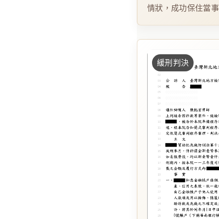
情狀，成功保住當
緩刑判決