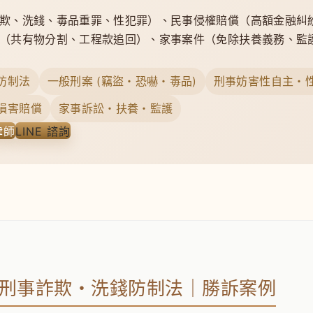
欺、洗錢、毒品重罪、性犯罪）、民事侵權賠償（高額金融糾
（共有物分割、工程款追回）、家事案件（免除扶養義務、監
防制法
一般刑案 (竊盜・恐嚇・毒品)
刑事妨害性自主・
損害賠償
家事訴訟・扶養・監護
律師
LINE 諮詢
刑事詐欺・洗錢防制法｜勝訴案例