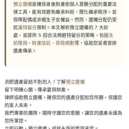
預立遺囑
是確保身後財產依個人意願分配的重要法
律工具，能有效避免繼承糾紛、簡化繼承程序，並
保障配偶或非婚生子女權益。然而，遺囑分配仍受
民法
特留分
限制。本文解析預立遺囑的 7 大好
處，並提供 5 招合法規避特留分的策略，包括
生
前贈與、財產信託、保險規劃
等，協助您妥善安排
遺產傳承。
別
把遺產留給不對的人！了解
預立遺囑
留下明確心願，傳承愛與財產。
律師協助預立遺囑，確保您的遺產分配如您所願，保護您
的家人未來。
我們專業的團隊，隨時守護您的意願，讓您的遺產永遠為
您所掌控。
立即行動，預立遺囑，成就永恆的愛與承諾。